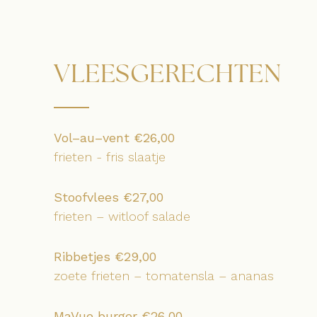
VLEESGERECHTEN
Vol–au–vent €26,00
frieten - fris slaatje
Stoofvlees €27,00
frieten – witloof salade
Ribbetjes €29,00
zoete frieten – tomatensla – ananas
MaVue burger €26,00