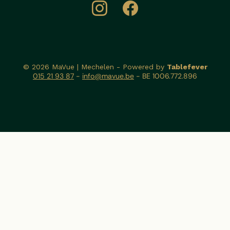
© 2026 MaVue | Mechelen - Powered by
Tablefever
015 21 93 87
-
info@mavue.be
- BE 1006.772.896